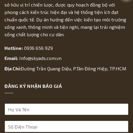
sở hữu vị trí chiến lược, được quy hoạch đồng bộ với
phong cách kiến trúc hiện đại và hệ thống tiện ích đạt
chuẩn quốc tế. Dự án hướng đến việc kiến tạo môi trường
sống xanh, thông minh và tiện nghi, mang lại trải nghiệm
sống chất lượng cho cư dân.
Hotline:
0936 656 929
Email:
Info@skyads.com.vn
Địa Chỉ:
Đường Trần Quang Diệu, P.Tân Đông Hiệp, TP.HCM
ĐĂNG KÝ NHẬN BÁO GIÁ
H
ọ
V
S
à
ố
T